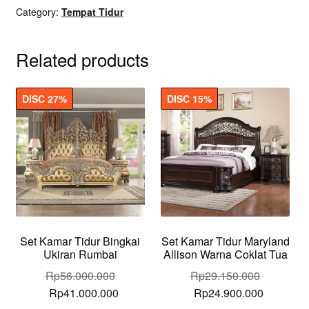
Category:
Tempat Tidur
Simpel
quantity
Related products
DISC 27%
DISC 15%
Set Kamar Tidur Bingkai
Set Kamar Tidur Maryland
Ukiran Rumbai
Allison Warna Coklat Tua
Rp
56.000.000
Rp
29.150.000
Original
Current
Original
Current
Rp
41.000.000
Rp
24.900.000