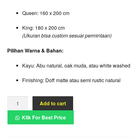
Queen: 160 x 200 cm
King: 180 x 200 cm
(Ukuran bisa custom sesuai permintaan)
Pilihan Warna & Bahan:
Kayu: Abu natural, oak muda, atau white washed
Finishing: Doff matte atau semi rustic natural
Dipan
Add to cart
Kayu
Abu
Klik For Best Price
Natural
Elegan
Klasik