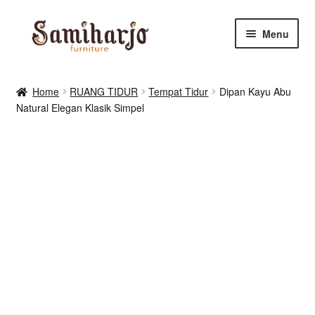
Skip
Skip
Menu
to
to
navigation
content
Kursi Makan, Cafe & Resto
Home
RUANG TIDUR
Tempat Tidur
Dipan Kayu Abu
Natural Elegan Klasik Simpel
RUANG MAKAN & DAPUR
RUANG TIDUR
RUANG TAMU
Shop