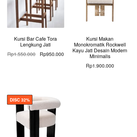
Kursi Bar Cafe Tora
Kursi Makan
Lengkung Jati
Monokromatik Rockwell
Kayu Jati Desain Modern
Original
Current
Rp
1.550.000
Rp
950.000
Minimalis
price
price
Rp
1.900.000
was:
is:
Rp1.550.000.
Rp950.000.
DISC 32%