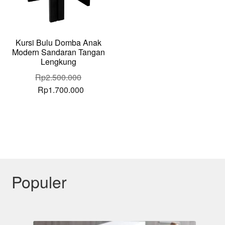
Kursi Bulu Domba Anak
Modern Sandaran Tangan
Lengkung
Rp
2.500.000
Original
Current
Rp
1.700.000
price
price
was:
is:
Rp2.500.000.
Rp1.700.000.
Populer