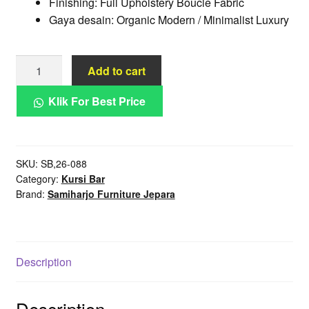
Finishing: Full Upholstery Boucle Fabric
Gaya desain: Organic Modern / Minimalist Luxury
Counter
Add to cart
Stool
Organic
Klik For Best Price
Celine
Full
Upholstery
SKU:
SB,26-088
Boucle
Category:
Kursi Bar
Mewah
Brand:
Samiharjo Furniture Jepara
Kaki
Ramping
quantity
Description
Description