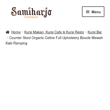
Skip
Skip
Menu
to
to
navigation
content
Kursi Makan, Cafe & Resto
Home
Kursi Makan, Kursi Cafe & Kursi Resto
Kursi Bar
Counter Stool Organic Celine Full Upholstery Boucle Mewah
RUANG MAKAN & DAPUR
Kaki Ramping
RUANG TIDUR
RUANG TAMU
Shop