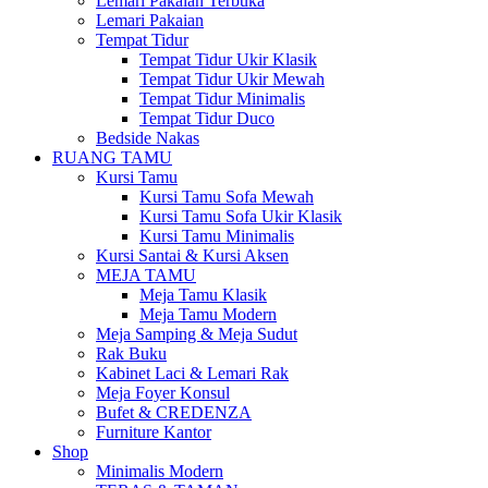
Lemari Pakaian Terbuka
Lemari Pakaian
Tempat Tidur
Tempat Tidur Ukir Klasik
Tempat Tidur Ukir Mewah
Tempat Tidur Minimalis
Tempat Tidur Duco
Bedside Nakas
RUANG TAMU
Kursi Tamu
Kursi Tamu Sofa Mewah
Kursi Tamu Sofa Ukir Klasik
Kursi Tamu Minimalis
Kursi Santai & Kursi Aksen
MEJA TAMU
Meja Tamu Klasik
Meja Tamu Modern
Meja Samping & Meja Sudut
Rak Buku
Kabinet Laci & Lemari Rak
Meja Foyer Konsul
Bufet & CREDENZA
Furniture Kantor
Shop
Minimalis Modern