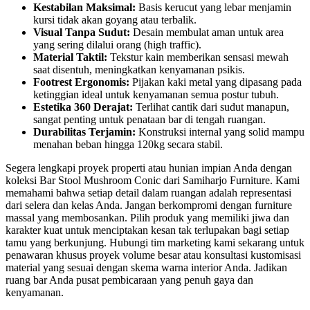
Kestabilan Maksimal:
Basis kerucut yang lebar menjamin
kursi tidak akan goyang atau terbalik.
Visual Tanpa Sudut:
Desain membulat aman untuk area
yang sering dilalui orang (high traffic).
Material Taktil:
Tekstur kain memberikan sensasi mewah
saat disentuh, meningkatkan kenyamanan psikis.
Footrest Ergonomis:
Pijakan kaki metal yang dipasang pada
ketinggian ideal untuk kenyamanan semua postur tubuh.
Estetika 360 Derajat:
Terlihat cantik dari sudut manapun,
sangat penting untuk penataan bar di tengah ruangan.
Durabilitas Terjamin:
Konstruksi internal yang solid mampu
menahan beban hingga 120kg secara stabil.
Segera lengkapi proyek properti atau hunian impian Anda dengan
koleksi Bar Stool Mushroom Conic dari Samiharjo Furniture. Kami
memahami bahwa setiap detail dalam ruangan adalah representasi
dari selera dan kelas Anda. Jangan berkompromi dengan furniture
massal yang membosankan. Pilih produk yang memiliki jiwa dan
karakter kuat untuk menciptakan kesan tak terlupakan bagi setiap
tamu yang berkunjung. Hubungi tim marketing kami sekarang untuk
penawaran khusus proyek volume besar atau konsultasi kustomisasi
material yang sesuai dengan skema warna interior Anda. Jadikan
ruang bar Anda pusat pembicaraan yang penuh gaya dan
kenyamanan.