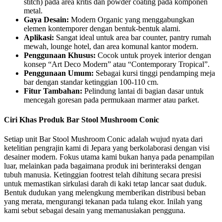
stitch) pada area kritis dan powder coating pada komponen
metal.
Gaya Desain:
Modern Organic yang menggabungkan
elemen kontemporer dengan bentuk-bentuk alami.
Aplikasi:
Sangat ideal untuk area bar counter, pantry rumah
mewah, lounge hotel, dan area komunal kantor modern.
Penggunaan Khusus:
Cocok untuk proyek interior dengan
konsep “Art Deco Modern” atau “Contemporary Tropical”.
Penggunaan Umum:
Sebagai kursi tinggi pendamping meja
bar dengan standar ketinggian 100-110 cm.
Fitur Tambahan:
Pelindung lantai di bagian dasar untuk
mencegah goresan pada permukaan marmer atau parket.
Ciri Khas Produk Bar Stool Mushroom Conic
Setiap unit Bar Stool Mushroom Conic adalah wujud nyata dari
ketelitian pengrajin kami di Jepara yang berkolaborasi dengan visi
desainer modern. Fokus utama kami bukan hanya pada penampilan
luar, melainkan pada bagaimana produk ini berinteraksi dengan
tubuh manusia. Ketinggian footrest telah dihitung secara presisi
untuk memastikan sirkulasi darah di kaki tetap lancar saat duduk.
Bentuk dudukan yang melengkung memberikan distribusi beban
yang merata, mengurangi tekanan pada tulang ekor. Inilah yang
kami sebut sebagai desain yang memanusiakan pengguna.