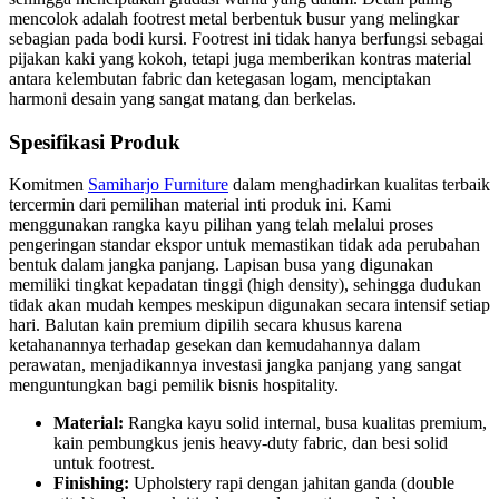
mencolok adalah footrest metal berbentuk busur yang melingkar
sebagian pada bodi kursi. Footrest ini tidak hanya berfungsi sebagai
pijakan kaki yang kokoh, tetapi juga memberikan kontras material
antara kelembutan fabric dan ketegasan logam, menciptakan
harmoni desain yang sangat matang dan berkelas.
Spesifikasi Produk
Komitmen
Samiharjo Furniture
dalam menghadirkan kualitas terbaik
tercermin dari pemilihan material inti produk ini. Kami
menggunakan rangka kayu pilihan yang telah melalui proses
pengeringan standar ekspor untuk memastikan tidak ada perubahan
bentuk dalam jangka panjang. Lapisan busa yang digunakan
memiliki tingkat kepadatan tinggi (high density), sehingga dudukan
tidak akan mudah kempes meskipun digunakan secara intensif setiap
hari. Balutan kain premium dipilih secara khusus karena
ketahanannya terhadap gesekan dan kemudahannya dalam
perawatan, menjadikannya investasi jangka panjang yang sangat
menguntungkan bagi pemilik bisnis hospitality.
Material:
Rangka kayu solid internal, busa kualitas premium,
kain pembungkus jenis heavy-duty fabric, dan besi solid
untuk footrest.
Finishing:
Upholstery rapi dengan jahitan ganda (double