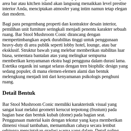
area bar atau kitchen island akan langsung menaikkan level prestise
interior Anda, menciptakan atmosfer yang intim namun tetap elegan
dan modern.
Bagi para pengembang properti dan kontraktor desain interior,
pemilihan unit furniture seringkali menjadi penentu karakter sebuah
ruang. Bar Stool Mushroom Conic dirancang dengan
mempertimbangkan aspek durabilitas tinggi untuk penggunaan
heavy-duty di area publik seperti lobby hotel, lounge, atau bar
eksklusif. Struktur bawah yang melebar memberikan stabilitas luar
biasa, sementara bantalan atas yang melingkar sempurna
memberikan kenyamanan ekstra bagi pengguna dalam durasi lama.
Estetika organik ini sangat selaras dengan tren biophilic design yang
sedang populer, di mana elemen-elemen alami dan bentuk
melengkung menjadi inti dari kenyamanan psikologis penghuni
ruang.
Detail Bentuk
Bar Stool Mushroom Conic memiliki karakteristik visual yang
sangat kuat melalui geometri kerucut terpotong (frustum) pada
bagian base dan bentuk kubah (dome) pada bagian seat.
Penggunaan material kain dengan tekstur yang kaya memberikan
dimensi visual tambahan, memantulkan cahaya secara lembut
sehingga menciptakan gradasi warna yang dalam. Detail paling