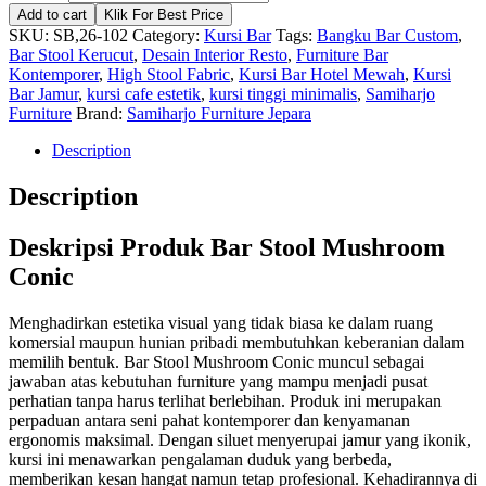
Add to cart
Klik For Best Price
SKU:
SB,26-102
Category:
Kursi Bar
Tags:
Bangku Bar Custom
,
Bar Stool Kerucut
,
Desain Interior Resto
,
Furniture Bar
Kontemporer
,
High Stool Fabric
,
Kursi Bar Hotel Mewah
,
Kursi
Bar Jamur
,
kursi cafe estetik
,
kursi tinggi minimalis
,
Samiharjo
Furniture
Brand:
Samiharjo Furniture Jepara
Description
Description
Deskripsi Produk Bar Stool Mushroom
Conic
Menghadirkan estetika visual yang tidak biasa ke dalam ruang
komersial maupun hunian pribadi membutuhkan keberanian dalam
memilih bentuk. Bar Stool Mushroom Conic muncul sebagai
jawaban atas kebutuhan furniture yang mampu menjadi pusat
perhatian tanpa harus terlihat berlebihan. Produk ini merupakan
perpaduan antara seni pahat kontemporer dan kenyamanan
ergonomis maksimal. Dengan siluet menyerupai jamur yang ikonik,
kursi ini menawarkan pengalaman duduk yang berbeda,
memberikan kesan hangat namun tetap profesional. Kehadirannya di