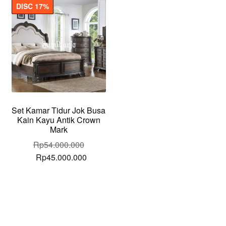
DISC 17%
Set Kamar Tidur Jok Busa
Kain Kayu Antik Crown
Mark
Rp
54.000.000
Original
Current
Rp
45.000.000
price
price
was:
is:
Rp54.000.000.
Rp45.000.000.