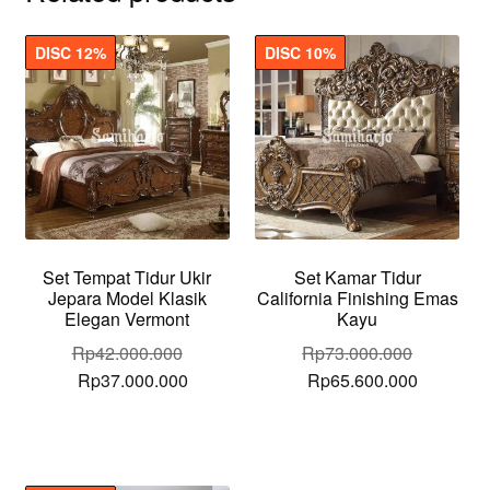
DISC 12%
DISC 10%
Set Tempat Tidur Ukir
Set Kamar Tidur
Jepara Model Klasik
California Finishing Emas
Elegan Vermont
Kayu
Rp
42.000.000
Rp
73.000.000
Original
Current
Original
Current
Rp
37.000.000
Rp
65.600.000
price
price
price
price
was:
is:
was:
is:
Rp42.000.000.
Rp37.000.000.
Rp73.000.000.
Rp65.600