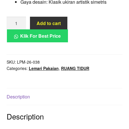
Gaya desain: Klasik ukiran artistik simetris
Almari
Add to cart
Baju
Ukir
Klik For Best Price
Mandala
Klasik
Artistik
SKU:
LPM-26-038
Kayu
Categories:
Lemari Pakaian
,
RUANG TIDUR
Solid
Elegan
Simetris
quantity
Description
Description