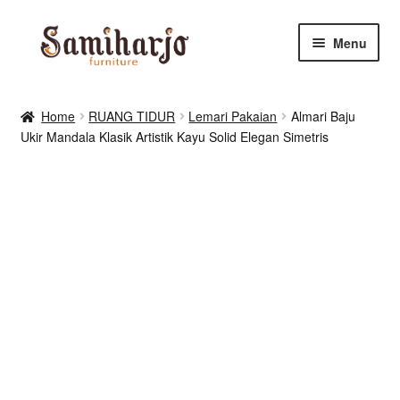
Skip
Skip
Menu
to
to
navigation
content
Kursi Makan, Cafe & Resto
Home
RUANG TIDUR
Lemari Pakaian
Almari Baju
Ukir Mandala Klasik Artistik Kayu Solid Elegan Simetris
RUANG MAKAN & DAPUR
RUANG TIDUR
RUANG TAMU
Shop