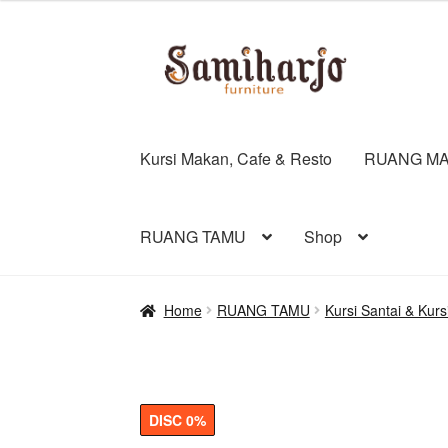
was:
is:
Rp2.026.
Rp2.025.
Skip
Skip
to
to
navigation
content
Kursi Makan, Cafe & Resto
RUANG MA
RUANG TAMU
Shop
Home
RUANG TAMU
Kursi Santai & Kurs
DISC 0%