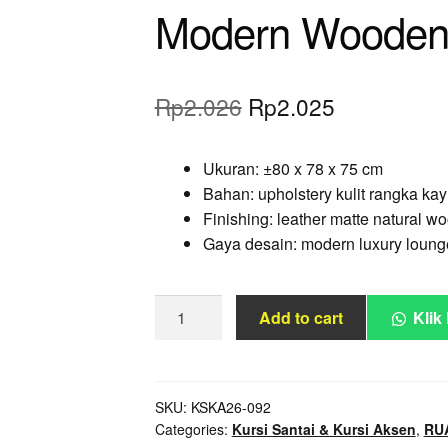
Modern Wooden 
Original
Current
Rp
2.026
Rp
2.025
price
price
Ukuran: ±80 x 78 x 75 cm
was:
is:
Bahan: upholstery kulit rangka kay
Rp2.026.
Rp2.025.
Finishing: leather matte natural w
Gaya desain: modern luxury loung
Accent
Add to cart
Klik
Chair
Leather
Barrel
Modern
SKU:
KSKA26-092
Categories:
Kursi Santai & Kursi Aksen
,
RU
Wooden