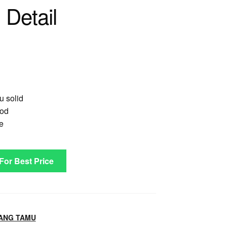
Detail
u solid
ood
e
 For Best Price
ANG TAMU