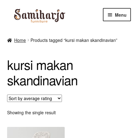
Skip
Skip
Menu
to
to
navigation
content
Kursi Makan, Cafe & Resto
Home
Products tagged “kursi makan skandinavian”
RUANG MAKAN & DAPUR
kursi makan
RUANG TIDUR
skandinavian
RUANG TAMU
Shop
Showing the single result