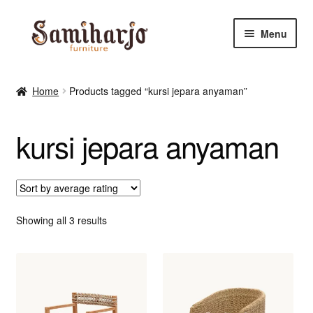
Skip
Skip
Menu
to
to
navigation
content
Kursi Makan, Cafe & Resto
Home
Products tagged “kursi jepara anyaman”
RUANG MAKAN & DAPUR
kursi jepara anyaman
RUANG TIDUR
RUANG TAMU
Shop
Sorted
Showing all 3 results
by
average
rating