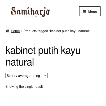
Skip
Skip
Menu
to
to
navigation
content
Kursi Makan, Cafe & Resto
Home
Products tagged “kabinet putih kayu natural”
RUANG MAKAN & DAPUR
kabinet putih kayu
RUANG TIDUR
natural
RUANG TAMU
Shop
Showing the single result