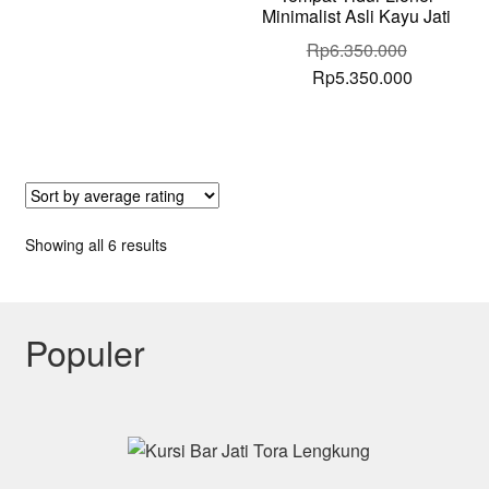
Minimalist Asli Kayu Jati
Rp
6.350.000
Original
Current
Rp
5.350.000
price
price
was:
is:
Rp6.350.000.
Rp5.350.
Sorted
Showing all 6 results
by
average
rating
Populer