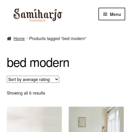
Skip
Skip
Menu
to
to
navigation
content
Kursi Makan, Cafe & Resto
Home
Products tagged “bed modern”
RUANG MAKAN & DAPUR
bed modern
RUANG TIDUR
RUANG TAMU
Shop
Sorted
Showing all 6 results
by
average
rating